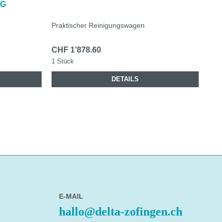
NG
Praktischer Reinigungswagen
Grö
CHF 1’878.60
CHF
1 Stück
1 St
DETAILS
E-MAIL
hallo@delta-zofingen.ch