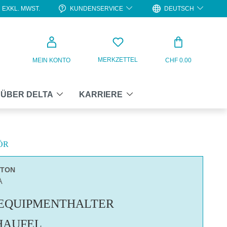
KUNDENSERVICE
DEUTSCH
EXKL. MWST.
WARENKO
MERKZETTEL
MEIN KONTO
CHF 0.00
ÜBER DELTA
KARRIERE
ÖR
RTON
A
 EQUIPMENTHALTER
HAUFEL