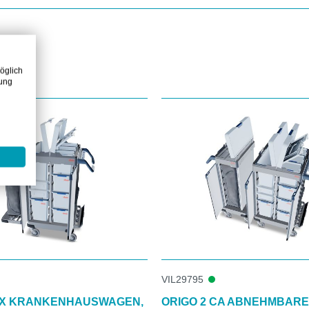
öglich
zung
VIL29795
CX KRANKENHAUSWAGEN,
ORIGO 2 CA ABNEHMBAR