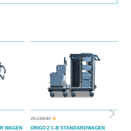
VIL534540
VIL
ER WAGEN
ORIGO 2 C-B STANDARDWAGEN
OR