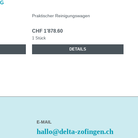
NG
Praktischer Reinigungswagen
Grö
CHF 1’878.60
CHF
1 Stück
1 St
DETAILS
E-MAIL
hallo@delta-zofingen.ch