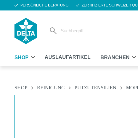
PERSÖNLICHE BERATUNG
ZERTIFIZIERTE SCHWEIZER QU
m Hauptinhalt springen
Zur Suche springen
Zur Hauptnavigation springen
AUSLAUFARTIKEL
SHOP
BRANCHEN
SHOP
REINIGUNG
PUTZUTENSILIEN
MOP
Bildergalerie überspringen