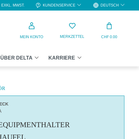
KUNDENSERVICE
DEUTSCH
EXKL. MWST.
WARENKO
MERKZETTEL
MEIN KONTO
CHF 0.00
ÜBER DELTA
KARRIERE
ÖR
UECK
A
 EQUIPMENTHALTER
HAUFEL