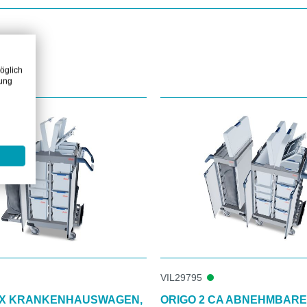
öglich
zung
VIL29795
CX KRANKENHAUSWAGEN,
ORIGO 2 CA ABNEHMBAR