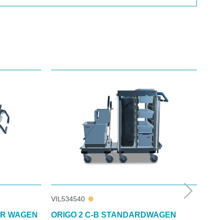
VIL534540
VIL
ER WAGEN
ORIGO 2 C-B STANDARDWAGEN
OR