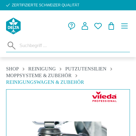
ZERTIFIZIERTE SCHWEIZER QUALITÄT
Zum Hauptinhalt springen
WARENKORB
SHOP
REINIGUNG
PUTZUTENSILIEN
MOPPSYSTEME & ZUBEHÖR
REINIGUNGSWAGEN & ZUBEHÖR
Bildergalerie überspringen