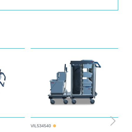
VIL534540
VIL