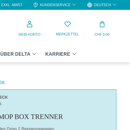
KUNDENSERVICE
DEUTSCH
EXKL. MWST.
WARENKO
MERKZETTEL
MEIN KONTO
CHF 0.00
ÜBER DELTA
KARRIERE
ÖR
UECK
A
 MOP BOX TRENNER
 den Origo 2 Reinigungswagen