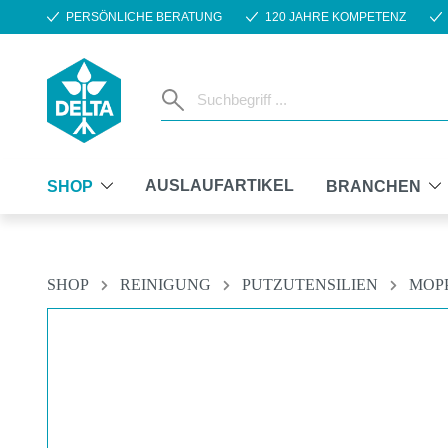
PERSÖNLICHE BERATUNG
120 JAHRE KOMPETENZ
m Hauptinhalt springen
Zur Suche springen
Zur Hauptnavigation springen
AUSLAUFARTIKEL
SHOP
BRANCHEN
SHOP
REINIGUNG
PUTZUTENSILIEN
MOP
Bildergalerie überspringen