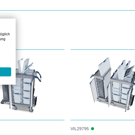
öglich
zung
VIL29795