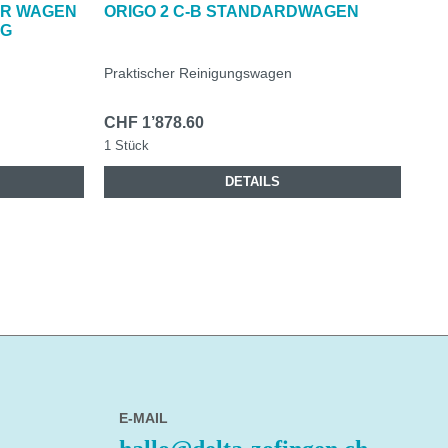
ER WAGEN
ORIGO 2 C-B STANDARDWAGEN
OR
NG
Praktischer Reinigungswagen
Grö
CHF 1’878.60
CHF
1 Stück
1 St
DETAILS
E-MAIL