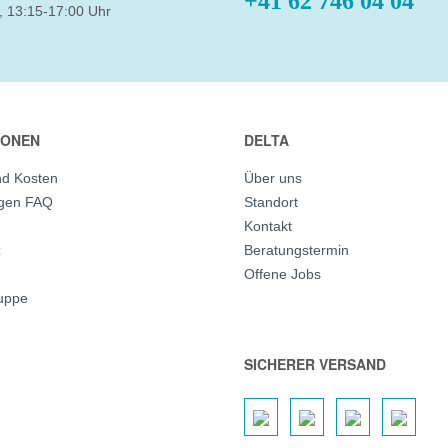
+41 62 746 04 04
, 13:15-17:00 Uhr
IONEN
DELTA
nd Kosten
Über uns
agen FAQ
Standort
Kontakt
z
Beratungstermin
Offene Jobs
ruppe
SICHERER VERSAND