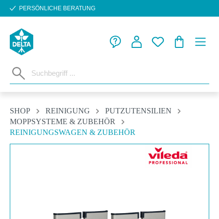
PERSÖNLICHE BERATUNG
Zum Hauptinhalt springen
WARENKORB
SHOP
REINIGUNG
PUTZUTENSILIEN
MOPPSYSTEME & ZUBEHÖR
REINIGUNGSWAGEN & ZUBEHÖR
Bildergalerie überspringen