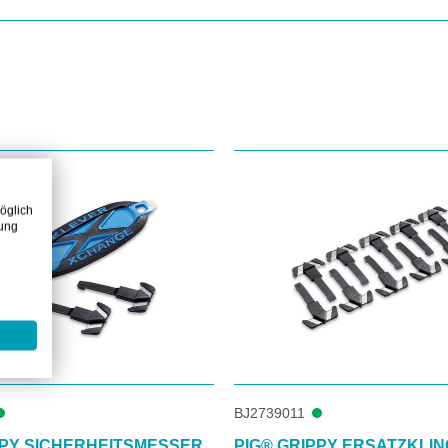
öglich
zung
BJ2739011
PPY SICHERHEITSMESSER
PIG® GRIPPY ERSATZKLI