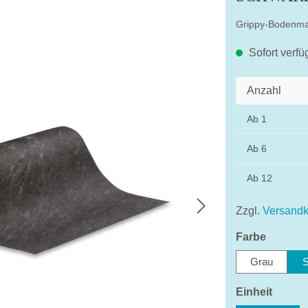
Grippy-Bodenmat
Sofort verfü
Anzahl
Ab
1
Ab
6
Mit dem Aufruf 
Ihre Daten a
Ab
12
Date
Zzgl.
Versandk
auswäh
Farbe
Grau
auswä
Einheit