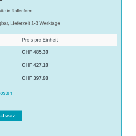
te in Rollenform
gbar, Lieferzeit 1-3 Werktage
Preis pro Einheit
CHF 485.30
CHF 427.10
des Videos erklären Sie sich einverstanden, dass
n YouTube übermittelt werden und das Sie die
CHF 397.90
nschutzbestimmungen
gelesen haben.
osten
AKZEPTIEREN
len
Schwarz
hlen