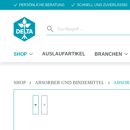
PERSÖNLICHE BERATUNG
SCHNELL UND ZUVERLÄSSIG
m Hauptinhalt springen
Zur Suche springen
Zur Hauptnavigation springen
AUSLAUFARTIKEL
SHOP
BRANCHEN
SHOP
ABSORBER UND BINDEMITTEL
ABSOR
Bildergalerie überspringen