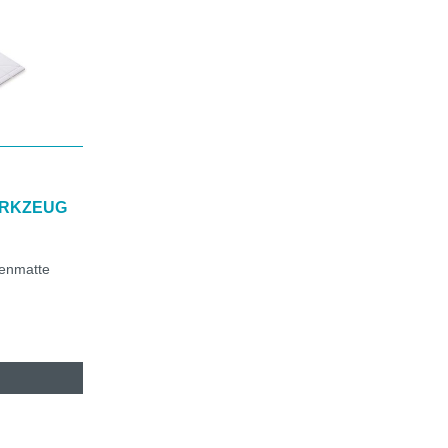
ERKZEUG
denmatte