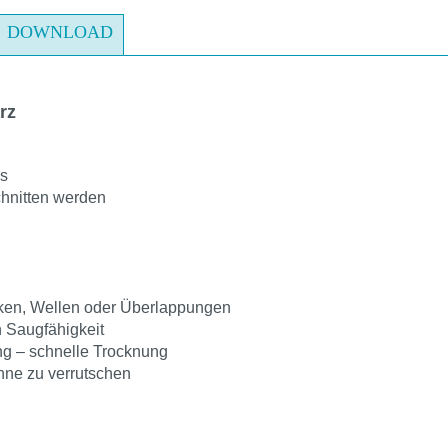
DOWNLOAD
rz
ls
hnitten werden
en, Wellen oder Überlappungen
n Saugfähigkeit
ung – schnelle Trocknung
hne zu verrutschen