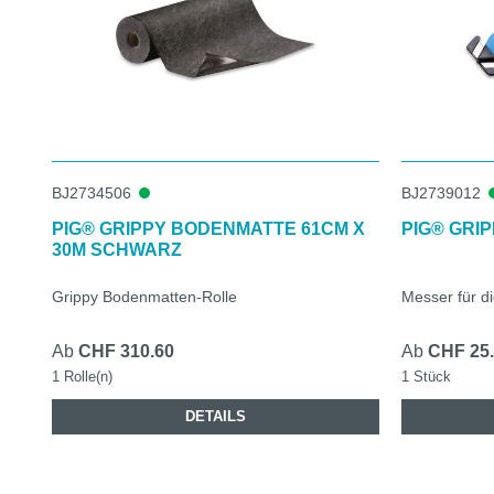
BJ2734506
BJ2739012
PIG® GRIPPY BODENMATTE 61CM X
PIG® GRI
30M SCHWARZ
Grippy Bodenmatten-Rolle
Messer für d
Ab
CHF 310.60
Ab
CHF 25
1 Rolle(n)
1 Stück
DETAILS