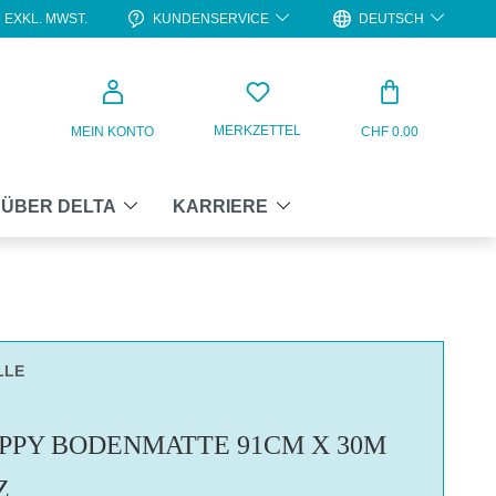
KUNDENSERVICE
DEUTSCH
EXKL. MWST.
WARENKO
MERKZETTEL
MEIN KONTO
CHF 0.00
ÜBER DELTA
KARRIERE
LLE
IPPY BODENMATTE 91CM X 30M
Z