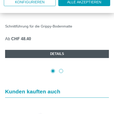
KONFIGURIEREN
ALLE AKZEPTIEREN
BJ2739010
PIG® GRIPPY VERLEGEWERKZEUG
Schnittführung für die Grippy-Bodenmatte
Ab
CHF 48.40
DETAILS
Produktgalerie überspringen
Kunden kauften auch