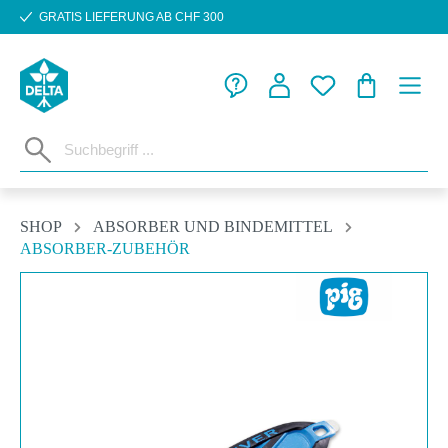
GRATIS LIEFERUNG AB CHF 300
Zum Hauptinhalt springen
WARENKORB
SHOP
ABSORBER UND BINDEMITTEL
ABSORBER-ZUBEHÖR
Bildergalerie überspringen