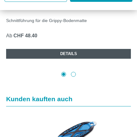
PIG® GRIPPY VERLEGEWERKZEUG
Schnittführung für die Grippy-Bodenmatte
Ab
CHF 48.40
DETAILS
Produktgalerie überspringen
Kunden kauften auch