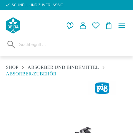
SCHNELL UND ZUVERLÄSSIG
Zum Hauptinhalt springen
WARENKORB
SHOP
ABSORBER UND BINDEMITTEL
ABSORBER-ZUBEHÖR
Bildergalerie überspringen