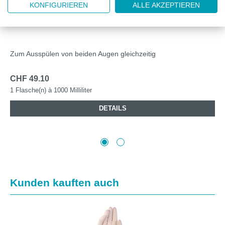
KONFIGURIEREN
ALLE AKZEPTIEREN
PLM4800
PLUM AUGENSPÜLFLASCHE DUO NACL 1000 ML
Zum Ausspülen von beiden Augen gleichzeitig
CHF 49.10
1 Flasche(n) à 1000 Milliliter
DETAILS
Produktgalerie überspringen
Kunden kauften auch