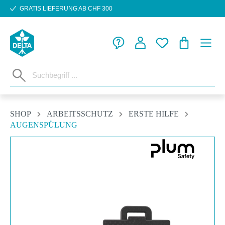
GRATIS LIEFERUNG AB CHF 300
Zum Hauptinhalt springen
WARENKORB
SHOP
ARBEITSSCHUTZ
ERSTE HILFE
AUGENSPÜLUNG
Bildergalerie überspringen