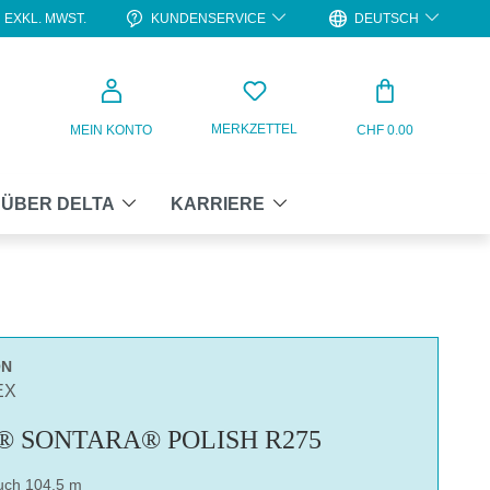
KUNDENSERVICE
DEUTSCH
EXKL. MWST.
WARENKO
MERKZETTEL
MEIN KONTO
CHF 0.00
ÜBER DELTA
KARRIERE
ON
EX
® SONTARA® POLISH R275
uch 104.5 m