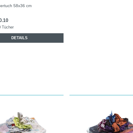
iertuch 58x36 cm
0.10
0 Tücher
DETAILS