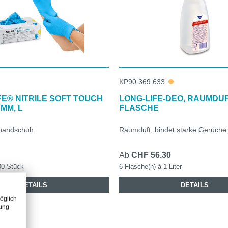
KP90.369.633
E® NITRILE SOFT TOUCH
LONG-LIFE-DEO, RAUMDUFT
 MM, L
FLASCHE
lhandschuh
Raumduft, bindet starke Gerüche
Ab
CHF 56.30
00 Stück
6 Flasche(n) à 1 Liter
DETAILS
DETAILS
öglich
zung