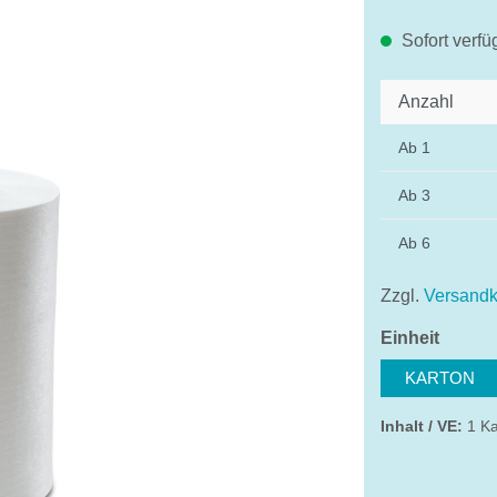
Sofort verfü
Anzahl
Ab
1
Ab
3
Ab
6
Zzgl.
Versandk
auswä
Einheit
KARTON
Inhalt / VE:
1 K