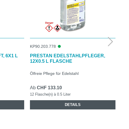
KP90.203.778
KP9
, 6X1 L
PRESTAN EDELSTAHLPFLEGER,
PU
12X0.5 L FLASCHE
TAB
Ölfreie Pflege für Edelstahl
Entf
Ab
CHF 133.10
CHF
12 Flasche(n) à 0.5 Liter
1 Be
DETAILS