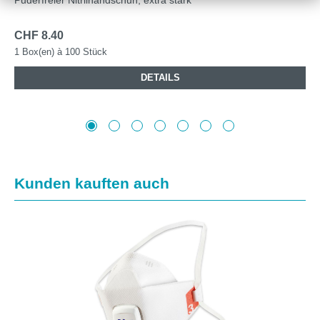
CHF 8.40
1 Box(en) à 100 Stück
DETAILS
Produktgalerie überspringen
Kunden kauften auch