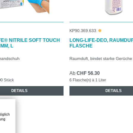
KP90.369.633
E® NITRILE SOFT TOUCH
LONG-LIFE-DEO, RAUMDUFT
 MM, L
FLASCHE
lhandschuh
Raumduft, bindet starke Gerüche
Ab
CHF 56.30
00 Stück
6 Flasche(n) à 1 Liter
DETAILS
DETAILS
öglich
zung