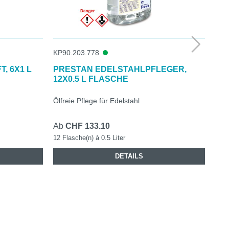
KP90.203.778
KP9
, 6X1 L
PRESTAN EDELSTAHLPFLEGER,
PU
12X0.5 L FLASCHE
TAB
Ölfreie Pflege für Edelstahl
Entf
Ab
CHF 133.10
CHF
12 Flasche(n) à 0.5 Liter
1 Be
DETAILS