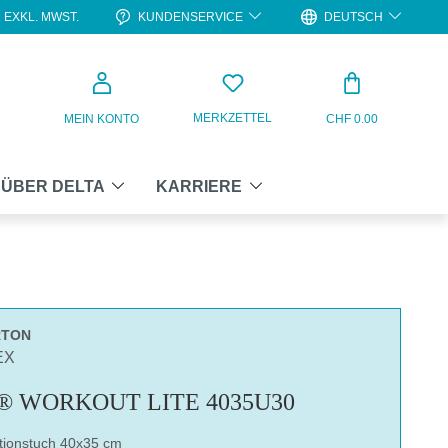
KUNDENSERVICE
DEUTSCH
EXKL. MWST.
WARENKO
MERKZETTEL
MEIN KONTO
CHF 0.00
ÜBER DELTA
KARRIERE
RTON
EX
® WORKOUT LITE 4035U30
ktionstuch 40x35 cm