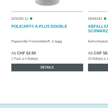
DZ6205.11
DE94242
POLICART® A-PLUS DOUBLE
ABFALLSÄ
SCHWARZ
Papierrolle Frischzellstoff, 2-lagig
Kehrichtsäck
Ab
CHF 62.60
Ab
CHF 58
1 Pack à 6 Rolle(n)
20 Rolle(n) à 
DETAILS