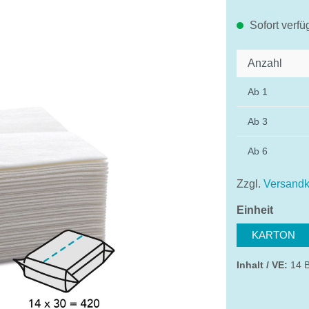
Sofort verfü
Anzahl
Ab
1
Ab
3
Ab
6
Zzgl.
Versandk
auswä
Einheit
KARTON
Inhalt / VE:
14 B