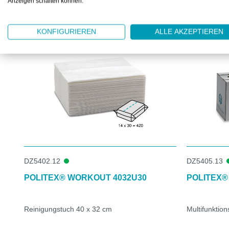
Anzeigen schalten können.
DAS KÖNNTE IHNEN AUCH GEFALLEN
Produktgalerie überspringen
KONFIGURIEREN
ALLE AKZEPTIEREN
DZ5402.12
DZ5405.13
POLITEX® WORKOUT 4032U30
POLITEX®
Reinigungstuch 40 x 32 cm
Multifunktio