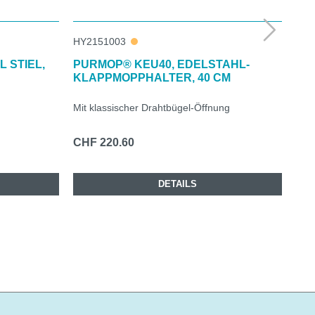
HY2151003
HY2
 STIEL,
PURMOP® KEU40, EDELSTAHL-
PU
KLAPPMOPPHALTER, 40 CM
TEL
Mit klassischer Drahtbügel-Öffnung
Mit 
CHF 220.60
CHF
DETAILS