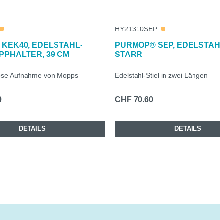
HY21310SEP
KEK40, EDELSTAHL-
PURMOP® SEP, EDELSTAHL
PHALTER, 39 CM
STARR
ose Aufnahme von Mopps
Edelstahl-Stiel in zwei Längen
0
CHF 70.60
DETAILS
DETAILS