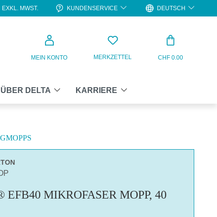
KUNDENSERVICE
DEUTSCH
EXKL. MWST.
WARENKO
MERKZETTEL
MEIN KONTO
CHF 0.00
ÜBER DELTA
KARRIERE
EGMOPPS
RTON
OP
 EFB40 MIKROFASER MOPP, 40