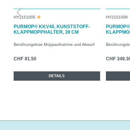
HY2151005
HY2151008
PURMOP® KKV40, KUNSTSTOFF-
PURMOP® 
KLAPPMOPPHALTER, 39 CM
KLAPPMOP
Berührungslose Moppaufnahme und Abwurf
Berührungsl
CHF 81.50
CHF 349.3
DETAILS