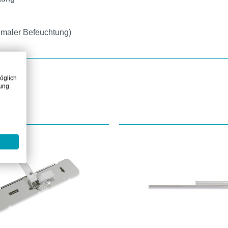
timaler Befeuchtung)
öglich
zung