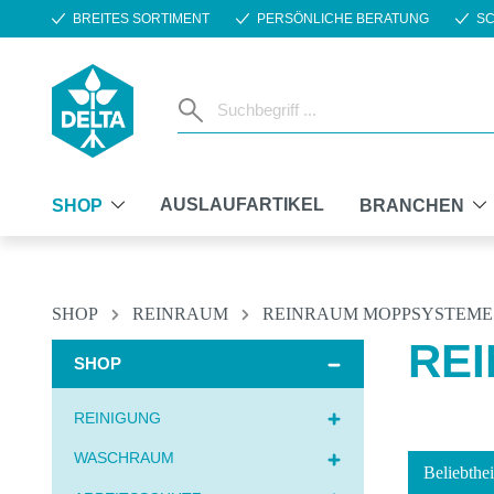
BREITES SORTIMENT
PERSÖNLICHE BERATUNG
SC
m Hauptinhalt springen
Zur Suche springen
Zur Hauptnavigation springen
AUSLAUFARTIKEL
SHOP
BRANCHEN
SHOP
REINRAUM
REINRAUM MOPPSYSTEME
RE
SHOP
REINIGUNG
WASCHRAUM