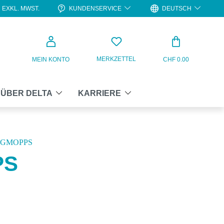
KUNDENSERVICE
DEUTSCH
EXKL. MWST.
WARENKO
MERKZETTEL
MEIN KONTO
CHF 0.00
ÜBER DELTA
KARRIERE
EGMOPPS
PS