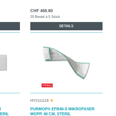
CHF 466.80
20 Beutel à 5 Stück
DETAILS
HY2111118
R
PURMOP® EFB40-S MIKROFASER
ERIL
MOPP, 40 CM, STERIL