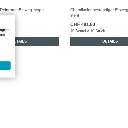
er Reinraum Einweg-Mopp
Chemikalienbeständiger Einwe
steril
50
CHF 491.80
öglich
5 Stück
10 Beutel à 10 Stück
zung
DETAILS
DETAILS