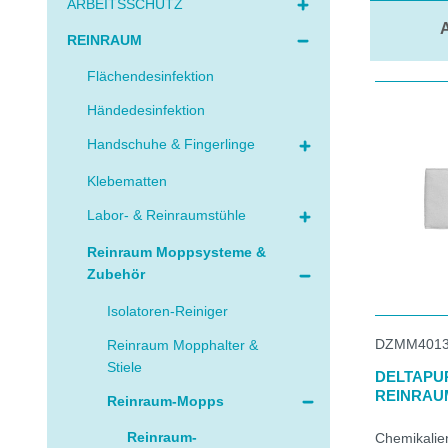
ARBEITSSCHUTZ
A
REINRAUM
Flächendesinfektion
Händedesinfektion
Handschuhe & Fingerlinge
Klebematten
Labor- & Reinraumstühle
Reinraum Moppsysteme &
Zubehör
Isolatoren-Reiniger
DZMM401
Reinraum Mopphalter &
Stiele
DELTAPU
REINRAU
Reinraum-Mopps
Reinraum-
Chemikalie