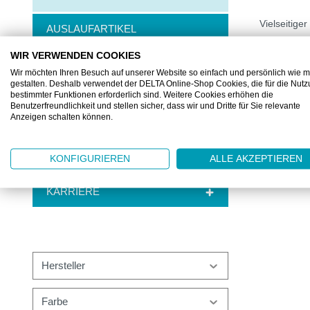
Vielseitig
AUSLAUFARTIKEL
WIR VERWENDEN COOKIES
CHF 443.
BRANCHEN
Wir möchten Ihren Besuch auf unserer Website so einfach und persönlich wie m
20 Beutel à 
gestalten. Deshalb verwendet der DELTA Online-Shop Cookies, die für die Nut
ANWENDUNGEN
bestimmter Funktionen erforderlich sind. Weitere Cookies erhöhen die
Benutzerfreundlichkeit und stellen sicher, dass wir und Dritte für Sie relevante
Anzeigen schalten können.
SERVICE & KNOW-HOW
ÜBER DELTA
KONFIGURIEREN
ALLE AKZEPTIEREN
KARRIERE
Hersteller
Farbe