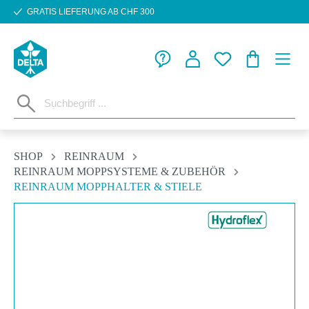
GRATIS LIEFERUNG AB CHF 300
Zum Hauptinhalt springen
WARENKORB
SHOP
REINRAUM
REINRAUM MOPPSYSTEME & ZUBEHÖR
REINRAUM MOPPHALTER & STIELE
Bildergalerie überspringen