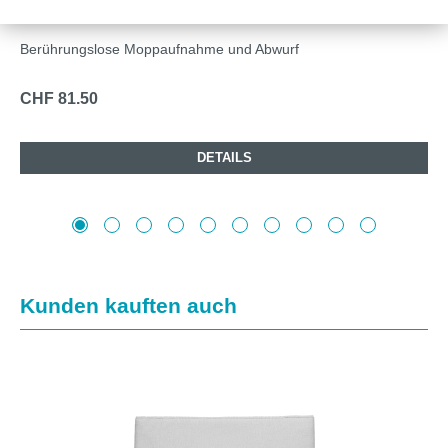
KLAPPMOPPHALTER, 39 CM
Berührungslose Moppaufnahme und Abwurf
CHF 81.50
DETAILS
Produktgalerie überspringen
Kunden kauften auch