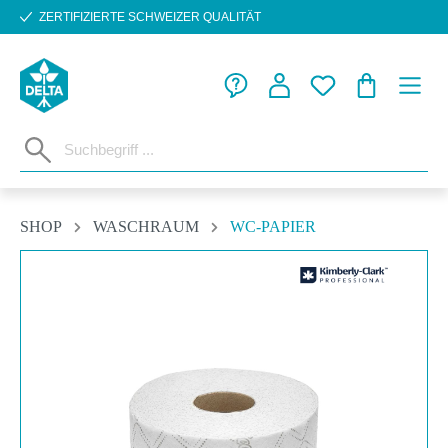
ZERTIFIZIERTE SCHWEIZER QUALITÄT
Zum Hauptinhalt springen
WARENKORB
SHOP
WASCHRAUM
WC-PAPIER
Bildergalerie überspringen