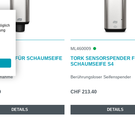
öglich
zung
ML460009
NDER FÜR SCHAUMSEIFE
TORK SENSORSPENDER 
SCHAUMSEIFE S4
tnahme
Berührungsloser Seifenspender
0
CHF 213.40
DETAILS
DETAILS