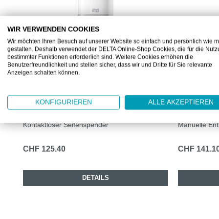
WIR VERWENDEN COOKIES
Wir möchten Ihren Besuch auf unserer Website so einfach und persönlich wie m
gestalten. Deshalb verwendet der DELTA Online-Shop Cookies, die für die Nut
bestimmter Funktionen erforderlich sind. Weitere Cookies erhöhen die
Benutzerfreundlichkeit und stellen sicher, dass wir und Dritte für Sie relevante
Anzeigen schalten können.
ML56160
ML460010
TORK SENSORSPENDER FÜR
TORK SPE
KONFIGURIEREN
ALLE AKZEPTIEREN
SCHAUMSEIFE S4
S4
Kontaktloser Seifenspender
Manuelle En
CHF 125.40
CHF 141.1
DETAILS