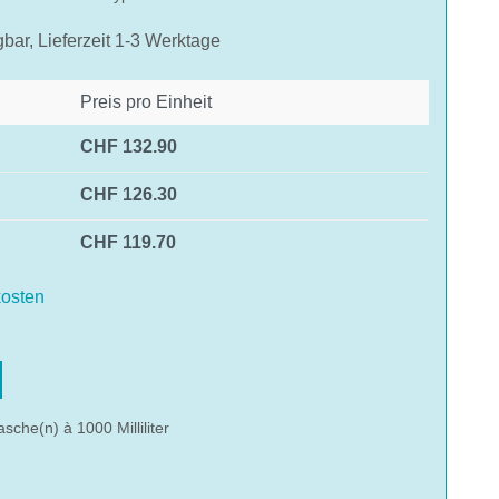
gbar, Lieferzeit 1-3 Werktage
Preis pro Einheit
CHF 132.90
CHF 126.30
CHF 119.70
Mit dem Aufru
einverstanden, das
werden und das 
osten
hlen
asche(n) à 1000 Milliliter