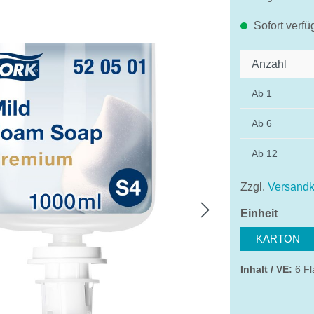
Sofort verfü
Anzahl
Ab
1
Ab
6
Ab
12
Zzgl.
Versandk
auswä
Einheit
KARTON
Inhalt / VE:
6 Fl