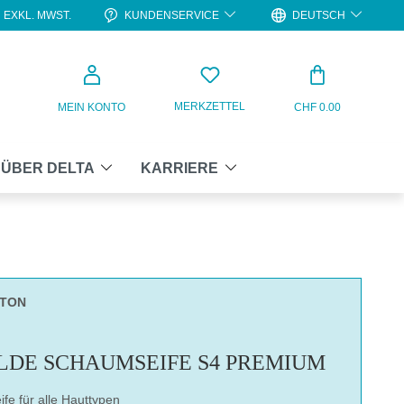
KUNDENSERVICE
DEUTSCH
EXKL. MWST.
WARENKO
MERKZETTEL
MEIN KONTO
CHF 0.00
ÜBER DELTA
KARRIERE
RTON
LDE SCHAUMSEIFE S4 PREMIUM
fe für alle Hauttypen