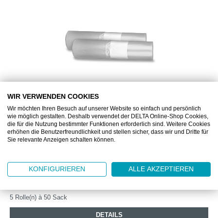
WIR VERWENDEN COOKIES
Wir möchten Ihren Besuch auf unserer Website so einfach und persönlich
ML995
wie möglich gestalten. Deshalb verwendet der DELTA Online-Shop Cookies,
die für die Nutzung bestimmter Funktionen erforderlich sind. Weitere Cookies
TORK ABFALLSÄCKE B1 POLYBEUTEL
erhöhen die Benutzerfreundlichkeit und stellen sicher, dass wir und Dritte für
Sie relevante Anzeigen schalten können.
TRANSPARENT 70L
Transparente Abfallbeutel auf Rollen
KONFIGURIEREN
ALLE AKZEPTIEREN
Ab
CHF 143.40
5 Rolle(n) à 50 Sack
DETAILS