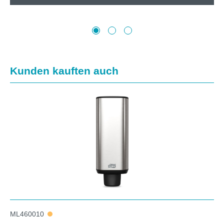
Produktgalerie überspringen
Kunden kauften auch
ML460010