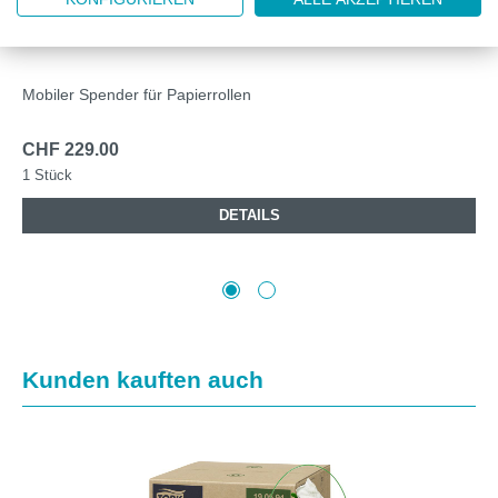
TORK BODENSTÄNDER W1
Mobiler Spender für Papierrollen
CHF 229.00
1 Stück
DETAILS
Produktgalerie überspringen
Kunden kauften auch