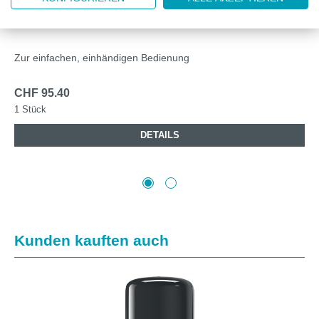
TORK MINI INNENABROLLUNGSSPENDER M1
Zur einfachen, einhändigen Bedienung
CHF 95.40
1 Stück
DETAILS
Produktgalerie überspringen
Kunden kauften auch