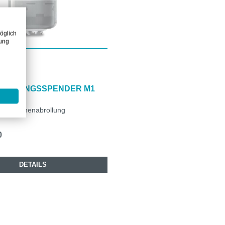
öglich
zung
ROLLUNGSSPENDER M1
r für Innenabrollung
0
DETAILS