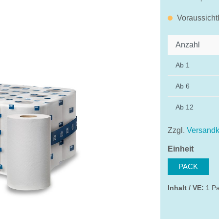
Voraussicht
Anzahl
Ab
1
Ab
6
Ab
12
Zzgl.
Versandk
auswä
Einheit
PACK
Inhalt / VE:
1 Pa