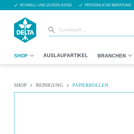
SCHNELL UND ZUVERLÄSSIG
PERSÖNLICHE BERATUNG
m Hauptinhalt springen
Zur Suche springen
Zur Hauptnavigation springen
AUSLAUFARTIKEL
SHOP
BRANCHEN
SHOP
REINIGUNG
PAPIERROLLEN
Bildergalerie überspringen