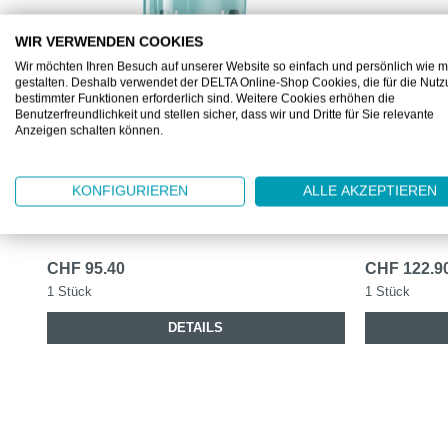
WIR VERWENDEN COOKIES
Wir möchten Ihren Besuch auf unserer Website so einfach und persönlich wie m
gestalten. Deshalb verwendet der DELTA Online-Shop Cookies, die für die Nut
bestimmter Funktionen erforderlich sind. Weitere Cookies erhöhen die
Benutzerfreundlichkeit und stellen sicher, dass wir und Dritte für Sie relevante
ML658000
ML558000
Anzeigen schalten können.
TORK MINI
TORK MINI
INNENABROLLUNGSSPENDER M1
INNENAB
KONFIGURIEREN
ALLE AKZEPTIEREN
Zur einfachen, einhändigen Bedienung
Papierspende
CHF 95.40
CHF 122.9
1 Stück
1 Stück
DETAILS