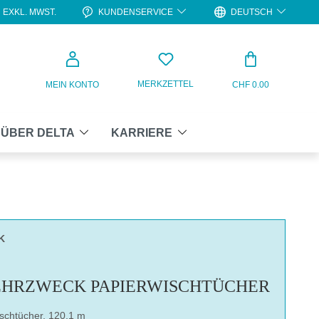
KUNDENSERVICE
DEUTSCH
EXKL. MWST.
WARENKO
MERKZETTEL
MEIN KONTO
CHF 0.00
ÜBER DELTA
KARRIERE
K
EHRZWECK PAPIERWISCHTÜCHER
schtücher, 120.1 m