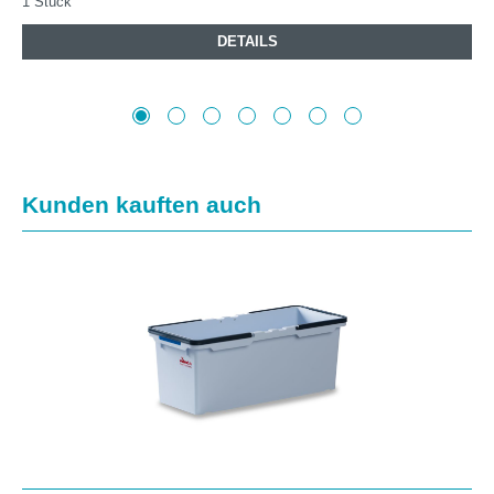
1 Stück
DETAILS
Produktgalerie überspringen
Kunden kauften auch