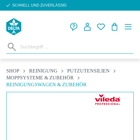
SCHNELL UND ZUVERLÄSSIG
Zum Hauptinhalt springen
WARENKORB
SHOP
REINIGUNG
PUTZUTENSILIEN
MOPPSYSTEME & ZUBEHÖR
REINIGUNGSWAGEN & ZUBEHÖR
Bildergalerie überspringen