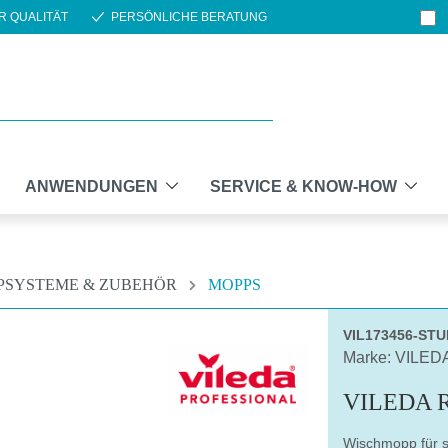
R QUALITÄT
PERSÖNLICHE BERATUNG
ANWENDUNGEN
SERVICE & KNOW-HOW
PSYSTEME & ZUBEHÖR
MOPPS
VIL173456-ST
Marke: VILED
VILEDA 
Wischmopp für 