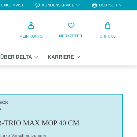
KUNDENSERVICE
DEUTSCH
EXKL. MWST.
WARENKO
MERKZETTEL
MEIN KONTO
CHF 0.00
ÜBER DELTA
KARRIERE
UECK
A
R-TRIO MAX MOP 40 CM
starke Verschmutzungen