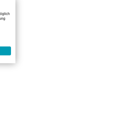
öglich
zung