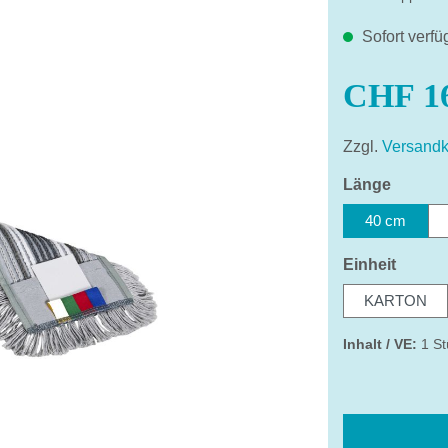
Sofort verfü
CHF 16
Zzgl.
Versandk
auswäh
Länge
40 cm
auswä
Einheit
KARTON
Inhalt / VE:
1 St