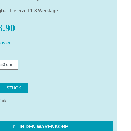
gbar, Lieferzeit 1-3 Werktage
.90
osten
len
50 cm
hlen
STÜCK
ück
IN DEN WARENKORB