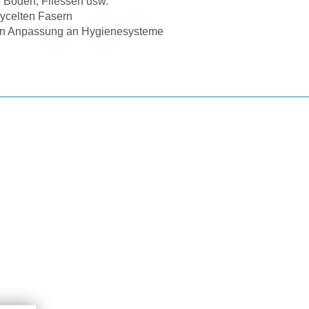
te Böden, Fliessen usw.
ycelten Fasern
len Anpassung an Hygienesysteme