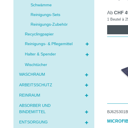
Schwämme
Ab
CHF 4
Reinigungs-Sets
1 Beutel à 2
Reinigungs-Zubehör
Recyclingpapier
Reinigungs- & Pflegemittel
Halter & Spender
Wischtücher
WASCHRAUM
ARBEITSSCHUTZ
REINRAUM
ABSORBER UND
BJ625301
BINDEMITTEL
MICROFI
ENTSORGUNG