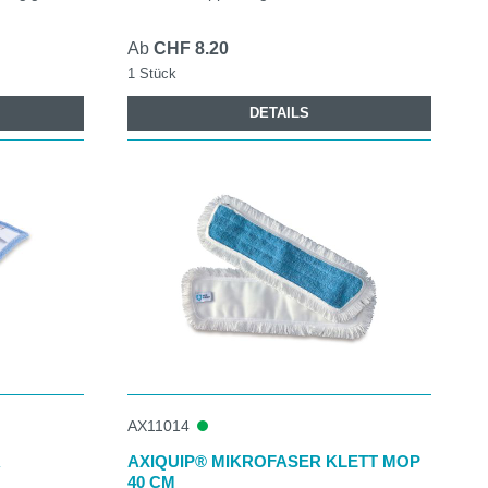
Ab
CHF 8.20
1 Stück
DETAILS
AX11014
R
AXIQUIP® MIKROFASER KLETT MOP
40 CM