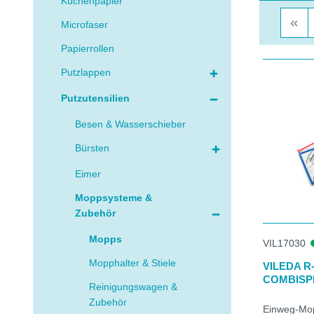
Küchenpapier
Microfaser
Papierrollen
Putzlappen
Putzutensilien
Besen & Wasserschieber
Bürsten
Eimer
Moppsysteme &
Zubehör
Mopps
VIL17030
Mopphalter & Stiele
VILEDA 
COMBISP
Reinigungswagen &
Zubehör
Einweg-Mop