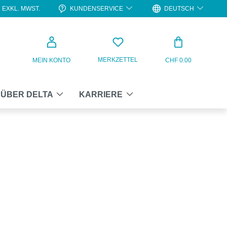
KUNDENSERVICE
DEUTSCH
EXKL. MWST.
WARENKO
MERKZETTEL
MEIN KONTO
CHF 0.00
ÜBER DELTA
KARRIERE