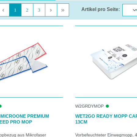
Artikel pro Seite:
Seite
Seite
Seite
1
2
3
W2GRDYMOP
R-MICROONE PREMIUM
WET2GO READY MOPP CAR
EED PRO MOP
13CM
pbezug aus Mikrofaser
Vorbefeuchteter Einwegmopp, 4