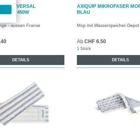
BRE UNIVERSAL
AXIQUIP MIKROFASER MO
ENMOP 450W
BLAU
inge - aussen Franse
Mop mit Wasserspeicher-Depot
.40
Ab
CHF 6.50
1 Stück
DETAILS
DETAILS