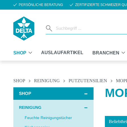
PERSÖNLICHE BERATUNG
ZERTIFIZIERTE SCHWEIZER QU
m Hauptinhalt springen
Zur Suche springen
Zur Hauptnavigation springen
AUSLAUFARTIKEL
SHOP
BRANCHEN
SHOP
REINIGUNG
PUTZUTENSILIEN
MOP
MO
SHOP
REINIGUNG
Feuchte Reinigungstücher