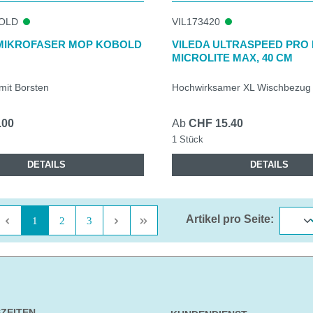
OLD
VIL173420
 MIKROFASER MOP KOBOLD
VILEDA ULTRASPEED PRO 
MICROLITE MAX, 40 CM
it Borsten
Hochwirksamer XL Wischbezug
.00
Ab
CHF 15.40
1 Stück
DETAILS
DETAILS
Artikel pro Seite:
Seite
Seite
Seite
1
2
3
ZEITEN