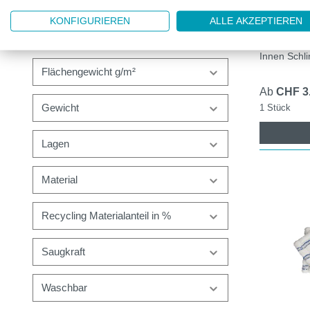
MICROFI
KONFIGURIEREN
ALLE AKZEPTIEREN
SCHLING
Farbe
Innen Schl
Flächengewicht g/m²
Ab
CHF 3
Gewicht
1 Stück
Lagen
Material
Recycling Materialanteil in %
Saugkraft
Waschbar