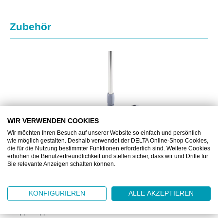
Produktgalerie überspringen
Zubehör
WIR VERWENDEN COOKIES
Wir möchten Ihren Besuch auf unserer Website so einfach und persönlich
wie möglich gestalten. Deshalb verwendet der DELTA Online-Shop Cookies,
die für die Nutzung bestimmter Funktionen erforderlich sind. Weitere Cookies
erhöhen die Benutzerfreundlichkeit und stellen sicher, dass wir und Dritte für
Sie relevante Anzeigen schalten können.
VIL1435COMBISPEED
VILEDA COMBISPEED PRO KLAPPHALTER
KONFIGURIEREN
ALLE AKZEPTIEREN
Mopp-Klapphalter in 2 Grössen