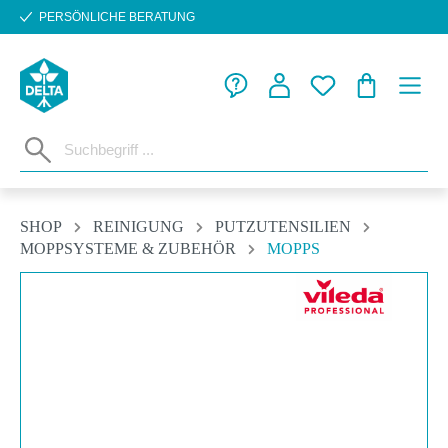
PERSÖNLICHE BERATUNG
Zum Hauptinhalt springen
WARENKORB
SHOP
REINIGUNG
PUTZUTENSILIEN
MOPPSYSTEME & ZUBEHÖR
MOPPS
Bildergalerie überspringen