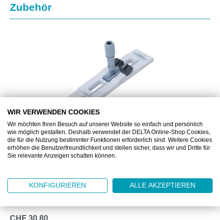
Produktgalerie überspringen
Zubehör
WIR VERWENDEN COOKIES
Wir möchten Ihren Besuch auf unserer Website so einfach und persönlich
wie möglich gestalten. Deshalb verwendet der DELTA Online-Shop Cookies,
die für die Nutzung bestimmter Funktionen erforderlich sind. Weitere Cookies
VIL146963
erhöhen die Benutzerfreundlichkeit und stellen sicher, dass wir und Dritte für
Sie relevante Anzeigen schalten können.
US PRO KLAPPHALTER 40CM
KONFIGURIEREN
ALLE AKZEPTIEREN
Halter für UltraSpeed Pro Moppbezüge
CHF 30.80