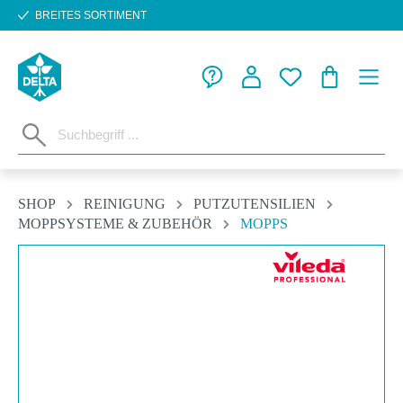
BREITES SORTIMENT
Zum Hauptinhalt springen
WARENKORB
SHOP
REINIGUNG
PUTZUTENSILIEN
MOPPSYSTEME & ZUBEHÖR
MOPPS
Bildergalerie überspringen