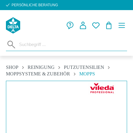
PERSÖNLICHE BERATUNG
Zum Hauptinhalt springen
WARENKORB
SHOP
REINIGUNG
PUTZUTENSILIEN
MOPPSYSTEME & ZUBEHÖR
MOPPS
Bildergalerie überspringen