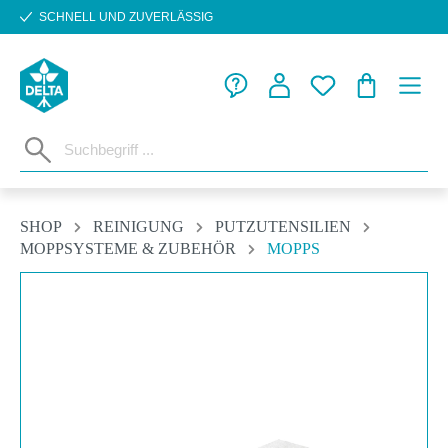
SCHNELL UND ZUVERLÄSSIG
Zum Hauptinhalt springen
WARENKORB
SHOP
REINIGUNG
PUTZUTENSILIEN
MOPPSYSTEME & ZUBEHÖR
MOPPS
Bildergalerie überspringen