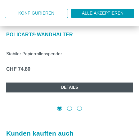
KONFIGURIEREN
ALLE AKZEPTIEREN
DZ6901.01
POLICART® WANDHALTER
Stabiler Papierrollenspender
CHF 74.80
DETAILS
Produktgalerie überspringen
Kunden kauften auch