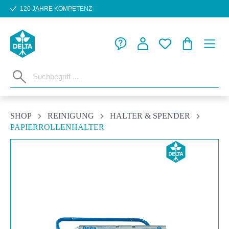
120 JAHRE KOMPETENZ
Zum Hauptinhalt springen
WARENKORB
SHOP
REINIGUNG
HALTER & SPENDER
PAPIERROLLENHALTER
Bildergalerie überspringen