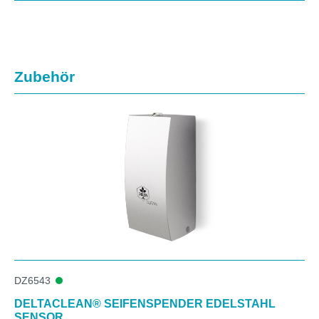
Produktgalerie überspringen
Zubehör
DZ6543
DELTACLEAN® SEIFENSPENDER EDELSTAHL
SENSOR