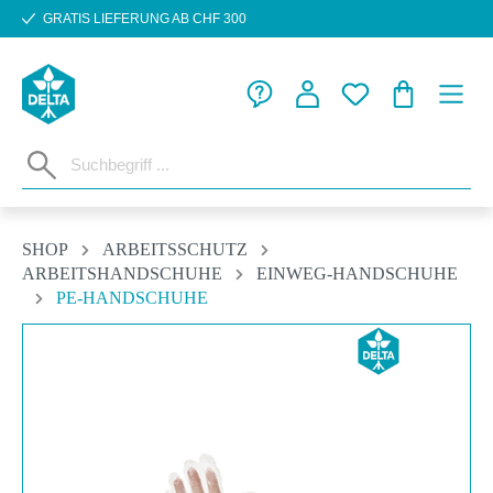
GRATIS LIEFERUNG AB CHF 300
Zum Hauptinhalt springen
WARENKORB
SHOP
ARBEITSSCHUTZ
ARBEITSHANDSCHUHE
EINWEG-HANDSCHUHE
PE-HANDSCHUHE
Bildergalerie überspringen