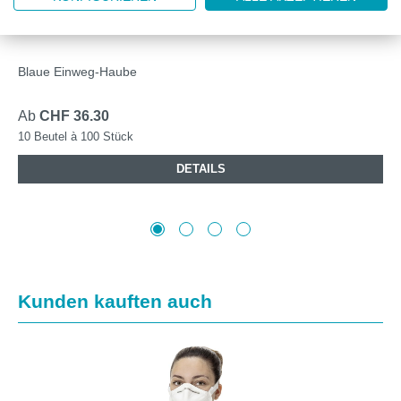
DELTASAFE® KLIPPHAUBE BLAU L
Blaue Einweg-Haube
Ab
CHF 36.30
10 Beutel à 100 Stück
DETAILS
Produktgalerie überspringen
Kunden kauften auch