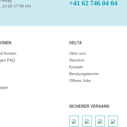
Freitag
+41 62 746 04 04
, 13:15-17:00 Uhr
IONEN
DELTA
nd Kosten
Über uns
agen FAQ
Standort
Kontakt
z
Beratungstermin
Offene Jobs
ruppe
SICHERER VERSAND