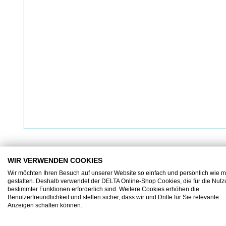
WIR VERWENDEN COOKIES
Wir möchten Ihren Besuch auf unserer Website so einfach und persönlich wie m
BESCHREIBUNG
ZUSATZINFORMATIONEN
gestalten. Deshalb verwendet der DELTA Online-Shop Cookies, die für die Nut
bestimmter Funktionen erforderlich sind. Weitere Cookies erhöhen die
Benutzerfreundlichkeit und stellen sicher, dass wir und Dritte für Sie relevante
Anzeigen schalten können.
DIADORA Beat II Textile Low S1P SRC Weite 