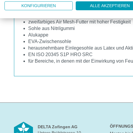
Sicherheitsschuh mit Schaft aus Polyestergewebe
KONFIGURIEREN
ALLE AKZEPTIEREN
erhältlich in den Grössen EU 38 - EU 47
zweifarbiges Air Mesh-Futter mit hoher Festigkeit
Sohle aus Nitrilgummi
Alukappe
EVA-Zwischensohle
herausnehmbare Einlegesohle aus Latex und Akt
EN ISO 20345 S1P HRO SRC
für Bereiche, in denen mit der Einwirkung von Feuc
ÖFFNUNGS
DELTA Zofingen AG
Untere Brühlstrasse 10