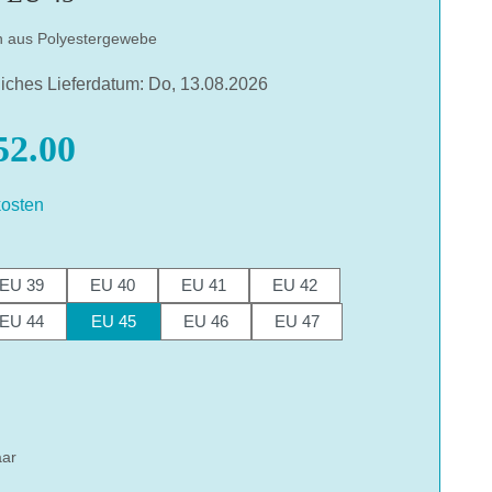
h aus Polyestergewebe
liches Lieferdatum: Do, 13.08.2026
2.00
osten
hlen
EU 39
EU 40
EU 41
EU 42
EU 44
EU 45
EU 46
EU 47
hlen
aar