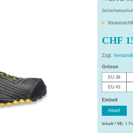
Sicherheitsschu
Voraussicht
CHF 15
Zzgl.
Versandk
auswä
Grösse
EU 38
EU 43
auswä
Einheit
PAAR
Inhalt / VE:
1 P