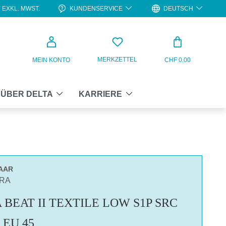
KUNDENSERVICE
DEUTSCH
EXKL. MWST.
WARENKO
MERKZETTEL
MEIN KONTO
CHF 0.00
ÜBER DELTA
KARRIERE
PAAR
ORA
BEAT II TEXTILE LOW S1P SRC
 EU 45