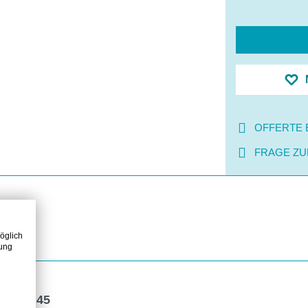
OFFERTE 
FRAGE ZU
öglich
zung
11 EU 45