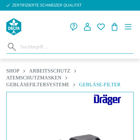
ZERTIFIZIERTE SCHWEIZER QUALITÄT
Zum Hauptinhalt springen
WARENKORB
SHOP
ARBEITSSCHUTZ
ATEMSCHUTZMASKEN
GEBLÄSEFILTERSYSTEME
GEBLÄSE-FILTER
Bildergalerie überspringen