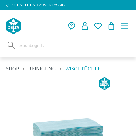
SCHNELL UND ZUVERLÄSSIG
Zum Hauptinhalt springen
WARENKORB
SHOP
REINIGUNG
WISCHTÜCHER
Bildergalerie überspringen