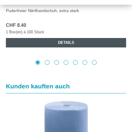
Puderfreier Nitrilhandschuh, extra stark
CHF 8.40
1 Box(en) à 100 Stück
DETAILS
Produktgalerie überspringen
Kunden kauften auch