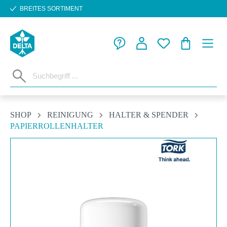
BREITES SORTIMENT
Zum Hauptinhalt springen
WARENKORB
SHOP
REINIGUNG
HALTER & SPENDER
PAPIERROLLENHALTER
Bildergalerie überspringen