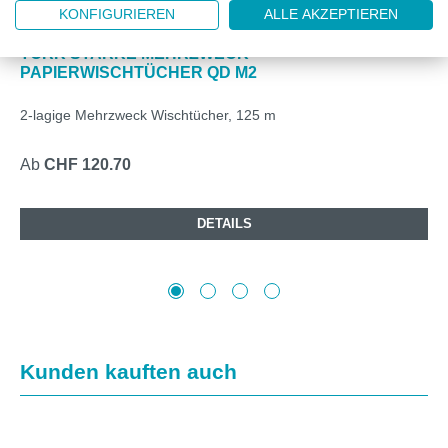
KONFIGURIEREN
ALLE AKZEPTIEREN
ML130044
TORK STARKE MEHRZWECK
PAPIERWISCHTÜCHER QD M2
2-lagige Mehrzweck Wischtücher, 125 m
Ab
CHF 120.70
DETAILS
Produktgalerie überspringen
Kunden kauften auch