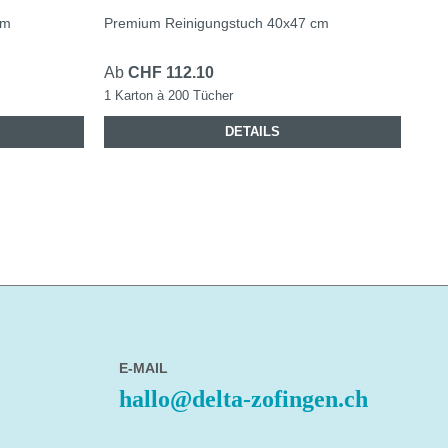
cm
Premium Reinigungstuch 40x47 cm
Pre
Ab
CHF 112.10
Ab
1 Karton à 200 Tücher
1 Ka
DETAILS
E-MAIL
hallo@delta-zofingen.ch