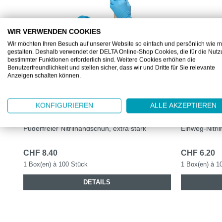
WIR VERWENDEN COOKIES
Wir möchten Ihren Besuch auf unserer Website so einfach und persönlich wie m
gestalten. Deshalb verwendet der DELTA Online-Shop Cookies, die für die Nut
bestimmter Funktionen erforderlich sind. Weitere Cookies erhöhen die
Benutzerfreundlichkeit und stellen sicher, dass wir und Dritte für Sie relevante
Anzeigen schalten können.
DZ9912
DZ9852
DELTASAFE® NITRILE PLUS BLUE,
DELTASAF
KONFIGURIEREN
ALLE AKZEPTIEREN
240 MM, L
BLUE, 240
Puderfreier Nitrilhandschuh, extra stark
Einweg-Nitri
CHF 8.40
CHF 6.20
1 Box(en) à 100 Stück
1 Box(en) à 1
DETAILS