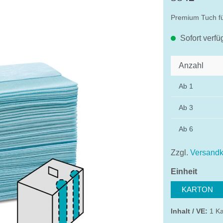
Premium Tuch fü
Sofort verfü
Anzahl
Ab
1
Ab
3
Ab
6
Zzgl.
Versandk
auswä
Einheit
KARTON
Inhalt / VE:
1 K