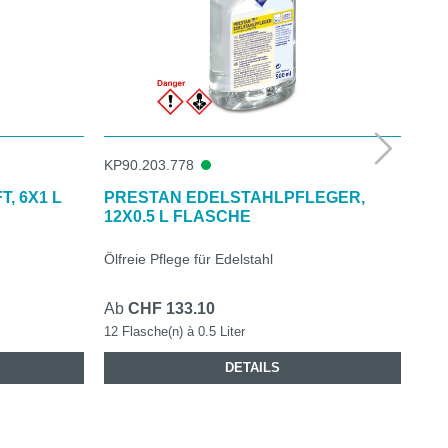
KP90.203.778
KP9
, 6X1 L
PRESTAN EDELSTAHLPFLEGER,
PU
12X0.5 L FLASCHE
TAB
Ölfreie Pflege für Edelstahl
Entf
Ab
CHF 133.10
CHF
12 Flasche(n) à 0.5 Liter
1 Be
DETAILS