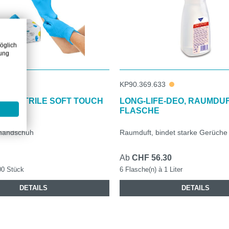
öglich
zung
KP90.369.633
E® NITRILE SOFT TOUCH
LONG-LIFE-DEO, RAUMDUFT
 MM, L
FLASCHE
lhandschuh
Raumduft, bindet starke Gerüche
Ab
CHF 56.30
00 Stück
6 Flasche(n) à 1 Liter
DETAILS
DETAILS