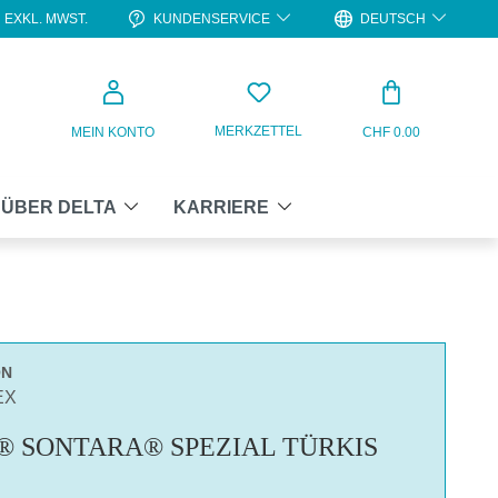
KUNDENSERVICE
DEUTSCH
EXKL. MWST.
WARENKO
MERKZETTEL
MEIN KONTO
CHF 0.00
ÜBER DELTA
KARRIERE
ON
EX
® SONTARA® SPEZIAL TÜRKIS