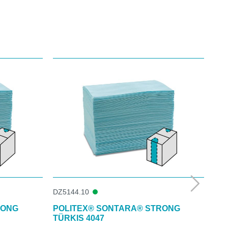
DZ5144.10
DZ5
RONG
POLITEX® SONTARA® STRONG
PO
TÜRKIS 4047
TÜ