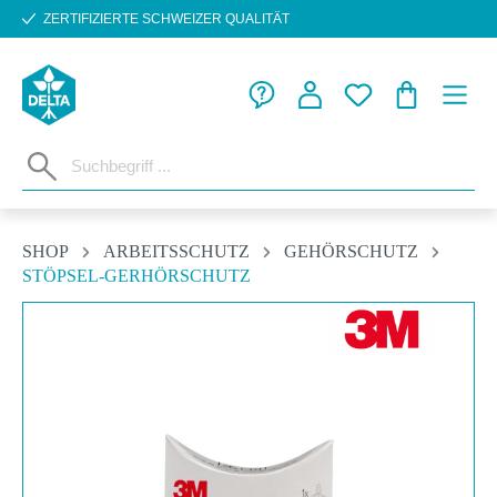
ZERTIFIZIERTE SCHWEIZER QUALITÄT
Zum Hauptinhalt springen
WARENKORB
SHOP
ARBEITSSCHUTZ
GEHÖRSCHUTZ
STÖPSEL-GERHÖRSCHUTZ
Bildergalerie überspringen