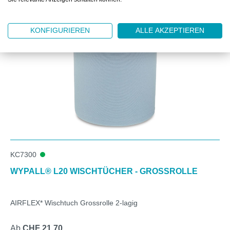
Produktgalerie überspringen
Kunden kauften auch
KONFIGURIEREN
ALLE AKZEPTIEREN
KC7300
WYPALL® L20 WISCHTÜCHER - GROSSROLLE
AIRFLEX* Wischtuch Grossrolle 2-lagig
Ab
CHF 21.70