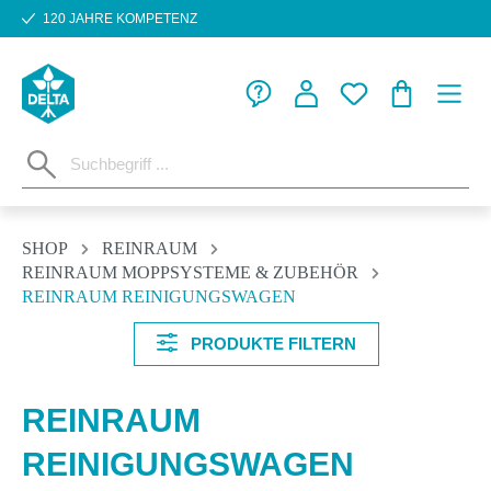
120 JAHRE KOMPETENZ
Zum Hauptinhalt springen
WARENKORB
SHOP
REINRAUM
REINRAUM MOPPSYSTEME & ZUBEHÖR
REINRAUM REINIGUNGSWAGEN
PRODUKTE FILTERN
REINRAUM
REINIGUNGSWAGEN