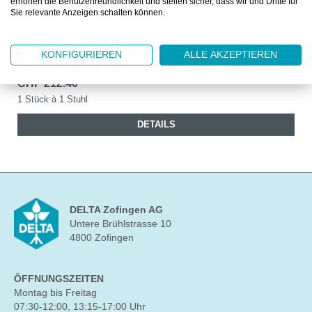
erhöhen die Benutzerfreundlichkeit und stellen sicher, dass wir und Dritte für
HOCKER BIMOS LABSIT 9127 INTEGRALSCHAUM
Sie relevante Anzeigen schalten können.
SCHWARZ
Laborhocker mit Rollen
KONFIGURIEREN
ALLE AKZEPTIEREN
CHF 212.40
1 Stück à 1 Stuhl
DETAILS
DELTA Zofingen AG
Untere Brühlstrasse 10
4800 Zofingen
ÖFFNUNGSZEITEN
Montag bis Freitag
07:30-12:00, 13:15-17:00 Uhr