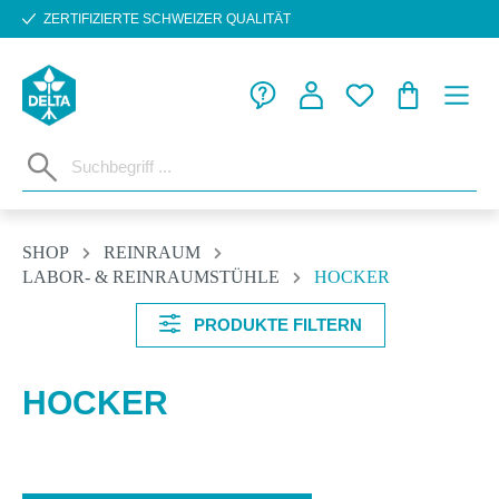
ZERTIFIZIERTE SCHWEIZER QUALITÄT
Zum Hauptinhalt springen
WARENKORB
SHOP
REINRAUM
LABOR- & REINRAUMSTÜHLE
HOCKER
PRODUKTE FILTERN
HOCKER