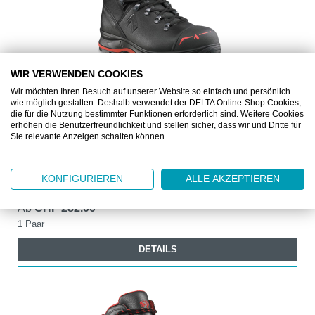
WIR VERWENDEN COOKIES
Wir möchten Ihren Besuch auf unserer Website so einfach und persönlich
wie möglich gestalten. Deshalb verwendet der DELTA Online-Shop Cookies,
HX602017
die für die Nutzung bestimmter Funktionen erforderlich sind. Weitere Cookies
erhöhen die Benutzerfreundlichkeit und stellen sicher, dass wir und Dritte für
HAIX TREKKER PRO S3 2.0
Sie relevante Anzeigen schalten können.
S3-Stiefel, robust, verwindugssteif
KONFIGURIEREN
ALLE AKZEPTIEREN
Ab
CHF 282.00
1 Paar
DETAILS