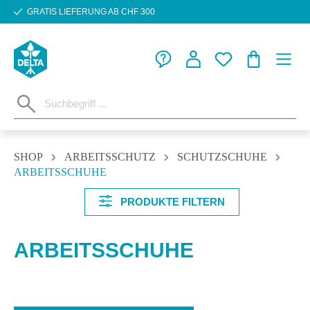
GRATIS LIEFERUNG AB CHF 300
Zum Hauptinhalt springen
WARENKORB
SHOP
ARBEITSSCHUTZ
SCHUTZSCHUHE
ARBEITSSCHUHE
PRODUKTE FILTERN
ARBEITSSCHUHE