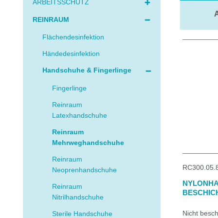
ARBEITSSCHUTZ
A
REINRAUM
Flächendesinfektion
Händedesinfektion
Handschuhe & Fingerlinge
Fingerlinge
Reinraum
Latexhandschuhe
Reinraum
Mehrweghandschuhe
Reinraum
RC300.05.
Neoprenhandschuhe
NYLONHA
Reinraum
BESCHIC
Nitrilhandschuhe
Nicht besc
Sterile Handschuhe