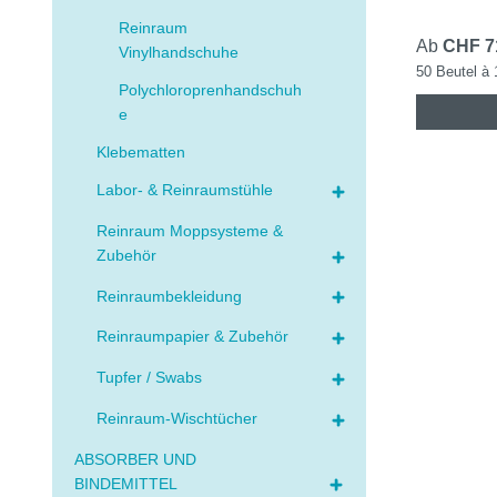
Reinraum
Ab
CHF 7
Vinylhandschuhe
50 Beutel à 
Polychloroprenhandschuh
e
Klebematten
Labor- & Reinraumstühle
Reinraum Moppsysteme &
Zubehör
Reinraumbekleidung
Reinraumpapier & Zubehör
Tupfer / Swabs
Reinraum-Wischtücher
ABSORBER UND
BINDEMITTEL