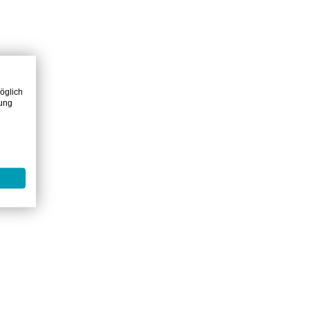
öglich
zung