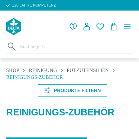
120 JAHRE KOMPETENZ
Zum Hauptinhalt springen
WARENKORB
SHOP
REINIGUNG
PUTZUTENSILIEN
REINIGUNGS-ZUBEHÖR
PRODUKTE FILTERN
REINIGUNGS-ZUBEHÖR