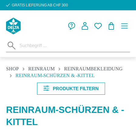
GRATIS LIEFERUNG AB CHF 300
Zum Hauptinhalt springen
WARENKORB
SHOP
REINRAUM
REINRAUMBEKLEIDUNG
REINRAUM-SCHÜRZEN & -KITTEL
PRODUKTE FILTERN
REINRAUM-SCHÜRZEN & -
KITTEL