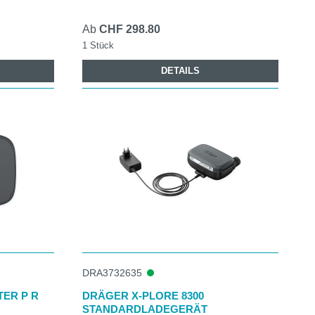
Ab
CHF 298.80
1 Stück
DETAILS
DRA3732635
TER P R
DRÄGER X‑PLORE 8300
STANDARDLADEGERÄT