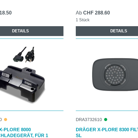
18.50
Ab
CHF 288.60
1 Stück
DETAILS
DETAILS
0
DRA3732610
-PLORE 8000
DRÄGER X‑PLORE 8300 FIL
HLADEGERÄT, FÜR 1
SL