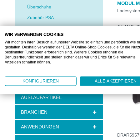
MODUL M
Überschuhe
Ladesystem
Zubehör PSA
Ab
CHF 3
REINRAUM
1 Stück
WIR VERWENDEN COOKIES
ABSORBER UND
Wir möchten Ihren Besuch auf unserer Website so einfach und persönlich wie m
BINDEMITTEL
gestalten. Deshalb verwendet der DELTA Online-Shop Cookies, die für die Nut
bestimmter Funktionen erforderlich sind. Weitere Cookies erhöhen die
Benutzerfreundlichkeit und stellen sicher, dass wir und Dritte für Sie relevante
ENTSORGUNG
Anzeigen schalten können.
DIVERSES
MEDICAL
KONFIGURIEREN
ALLE AKZEPTIEREN
AUSLAUFARTIKEL
BRANCHEN
ANWENDUNGEN
DRAR5957