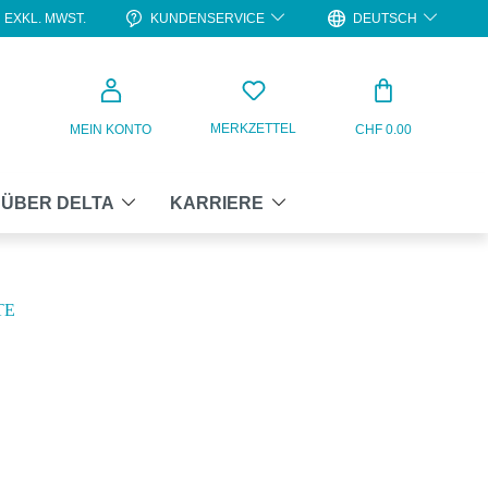
KUNDENSERVICE
DEUTSCH
EXKL. MWST.
WARENKO
MERKZETTEL
MEIN KONTO
CHF 0.00
ÜBER DELTA
KARRIERE
TE