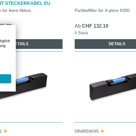
IT STECKERKABEL EU
 für leere Akkus
Partikelfilter für X-plore 8300
35.70
Ab
CHF 132.10
5 Stück
öglich
DETAILS
DETAILS
zung
5
DRAR59595