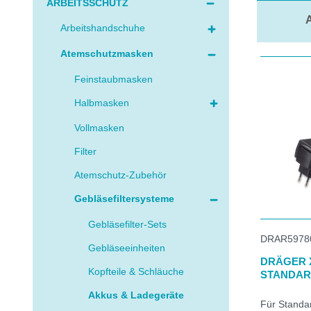
ARBEITSSCHUTZ
A
Arbeitshandschuhe
Atemschutzmasken
Feinstaubmasken
Halbmasken
Vollmasken
Filter
Atemschutz-Zubehör
Gebläsefiltersysteme
Gebläsefilter-Sets
DRAR5978
Gebläseeinheiten
DRÄGER X
Kopfteile & Schläuche
STANDAR
Akkus & Ladegeräte
Für Standa