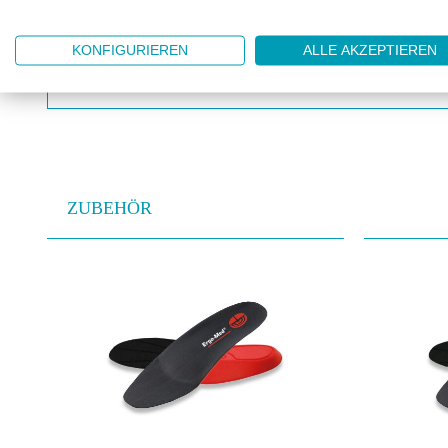
geeignet für die Einlagenversorgung (DGUV 112-
EN ISO 20345 S1P SRC
KONFIGURIEREN
ALLE AKZEPTIEREN
für Bereiche, in denen mit der Einwirkung von Feuc
ZUBEHÖR
Produktgalerie überspringen