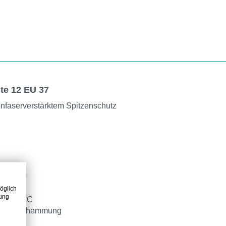
te 12 EU 37
onfaserverstärktem Spitzenschutz
öglich
zung
is 170°C
urchtritthemmung