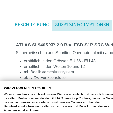
BESCHREIBUNG
ZUSATZINFORMATIONEN
ATLAS SL9405 XP 2.0 Boa ESD S1P SRC Wei
Sicherheitsschuh aus Sportline Obermaterial mit carb
erhältlich in den Grössen EU 36 - EU 48
erhältlich in den Weiten 10 und 12
mit Boa® Verschlusssystem
aktiv-X® Funktionsfutter
clima-Stream® Konzept
WIR VERWENDEN COOKIES
auswechselbare Einlegesohle
3D-Dämpfungssystem®
Wir möchten Ihren Besuch auf unserer Website so einfach und persönlich wie m
gestalten. Deshalb verwendet der DELTA Online-Shop Cookies, die für die Nut
Sohle MPU® INNOFLEX System hitzebeständig b
bestimmter Funktionen erforderlich sind. Weitere Cookies erhöhen die
Alu-Tec® Aluminiumkappe und XP® metallfreie D
Benutzerfreundlichkeit und stellen sicher, dass wir und Dritte für Sie relevante
Anzeigen schalten können.
ESD-Ausstattung