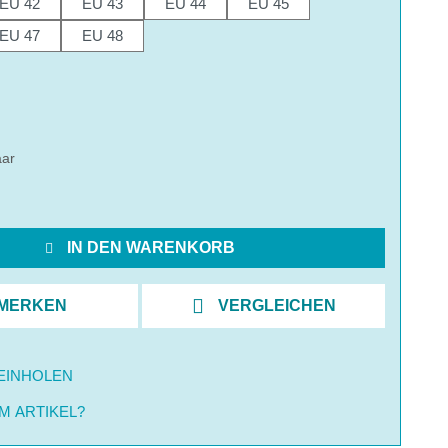
EU 42
EU 43
EU 44
EU 45
EU 47
EU 48
hlen
aar
IN DEN WARENKORB
MERKEN
VERGLEICHEN
EINHOLEN
M ARTIKEL?