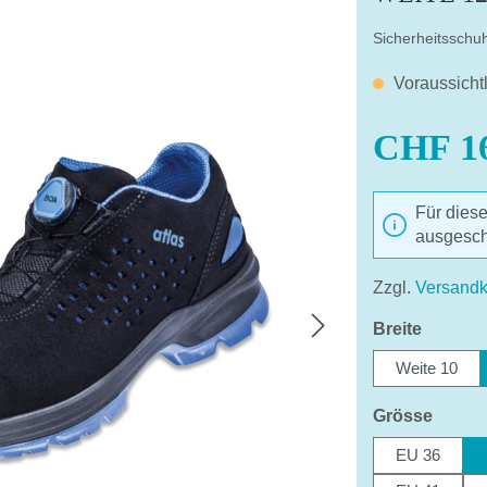
Sicherheitsschu
Voraussicht
CHF 16
Für dies
ausgesch
Mit dem Aufruf 
Ihre Daten a
Zzgl.
Versandk
Date
auswäh
Breite
Weite 10
auswä
Grösse
EU 36