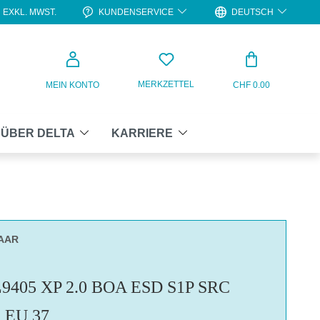
KUNDENSERVICE
DEUTSCH
EXKL. MWST.
WARENKO
MERKZETTEL
MEIN KONTO
CHF 0.00
ÜBER DELTA
KARRIERE
PAAR
9405 XP 2.0 BOA ESD S1P SRC
 EU 37