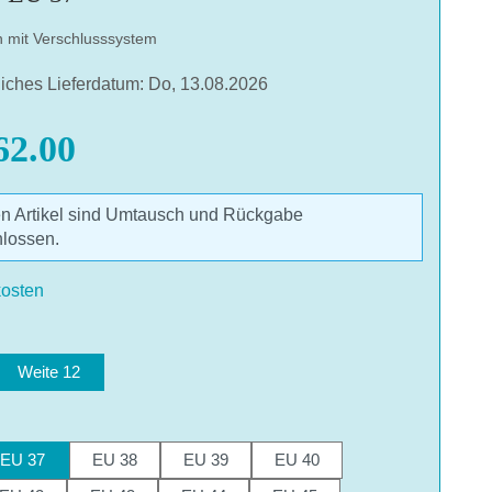
h mit Verschlusssystem
liches Lieferdatum: Do, 13.08.2026
2.00
en Artikel sind Umtausch und Rückgabe
lossen.
des Videos erklären Sie sich einverstanden, dass
n YouTube übermittelt werden und das Sie die
osten
nschutzbestimmungen
gelesen haben.
len
AKZEPTIEREN
Weite 12
hlen
EU 37
EU 38
EU 39
EU 40