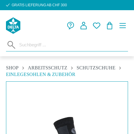
GRATIS LIEFERUNG AB CHF 300
Zum Hauptinhalt springen
WARENKORB
SHOP
ARBEITSSCHUTZ
SCHUTZSCHUHE
EINLEGESOHLEN & ZUBEHÖR
Bildergalerie überspringen