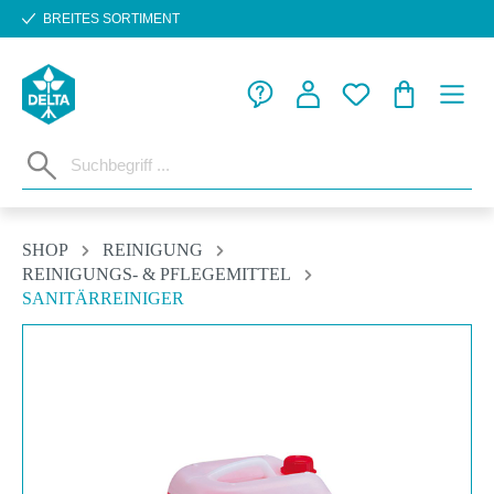
BREITES SORTIMENT
Zum Hauptinhalt springen
WARENKORB
SHOP
REINIGUNG
REINIGUNGS- & PFLEGEMITTEL
SANITÄRREINIGER
Bildergalerie überspringen