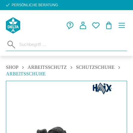
PERSÖNLICHE BERATUNG
Zum Hauptinhalt springen
WARENKORB
SHOP
ARBEITSSCHUTZ
SCHUTZSCHUHE
ARBEITSSCHUHE
Bildergalerie überspringen