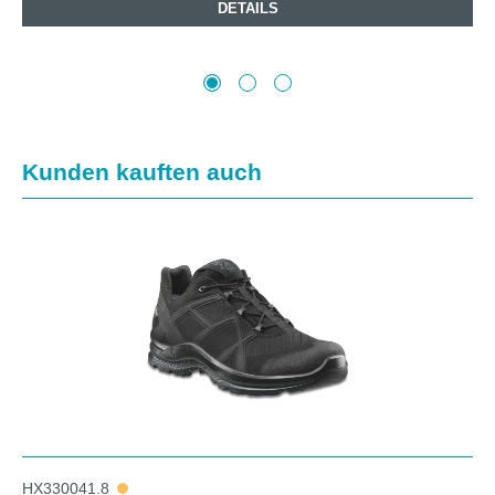
DETAILS
Produktgalerie überspringen
Kunden kauften auch
HX330041.8